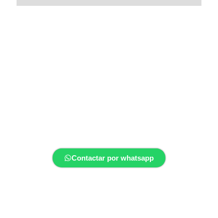
¿Aún te quedan dudas para asistir a
estos encuentros?
Escríbenos directamente a whatsapp o déjanos tus
datos y te contactamos.
Contactar por whatsapp
Deja tus datos y te contactamos: