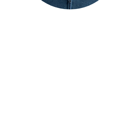
¿Quién es Emilio Carrillo?
Emilio Carrillo es uno de los divulgadores más reconocidos
en el ámbito del despertar de la conciencia en España, con
miles de asistentes a sus conferencias y talleres.
Tras una brillante carrera como economista en la
Administración pública como funcionario de alto nivel, en la
docencia universitaria como profesor en diversas
universidades españolas y extranjeras y en la política como,
entre otros cargos, Vicealcalde de la Ciudad de Sevilla,
experimentó una profunda transformación interior a partir del