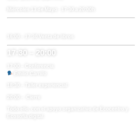
Miércoles 13 de Mayo · 17:30 a 20:00h
16:00 – 17:30 Venta de libros
17:30 – 20:00
17:00 – Conferencia
Emilio Carrillo
18:30 – Taller experiencial
20:00 –
Cierre
Todo ello, con el apoyo organizativo de Ecocentro y
Ecosofía digital.
Aforo limitado