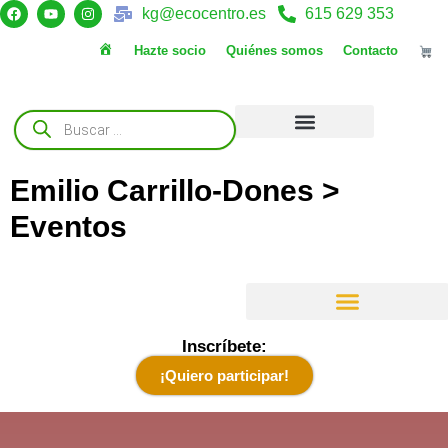
kg@ecocentro.es
615 629 353
Hazte socio
Quiénes somos
Contacto
Inicio
Mi cuenta
Iniciar sesión
Alquiler de salas
Emilio Carrillo-Dones >
Eventos
Inscríbete:
¡Quiero participar!