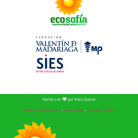
hecha con
por Kiko Guinot
Política de Privacidad
–
Aviso Legal
–
Uso de Cookies